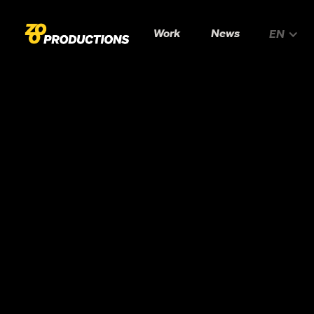
Work
News
EN