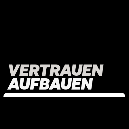
VERTRAUEN
AUFBAUEN